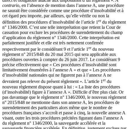
direct et obligatoire attaché aux dispositions d’un règlement ».
A
contrario
, en l’absence de mention dans l’annexe A, une procédure
ne saurait être considérée comme une procédure d’insolvabilité et à
cet égard peu importe, par ailleurs, qu’elle vérifie ou non la
er
définition des procédures d’insolvabilité de l’article 1
du règlement
n° 1346/2000. C’est une telle interprétation que retient la Cour de
cassation pour exclure les procédures de surendettement du champ
d’application du règlement n° 1346/2000. Cette interprétation est
parfaitement justifiée et elle est très nettement confirmée
er
respectivement par le considérant 9 et l’article 1
du nouveau
règlement n° 2015/848 du 20 mai 2015 qui sera applicable aux
procédures ouvertes à compter du 26 juin 2017. Le considérant 9
précise effectivement que « Ces procédures d’insolvabilité sont
limitativement énumérées à l’annexe A » et que « Les procédures
d’insolvabilité nationales qui ne figurent pas à l’annexe A ne
er
devraient pas relever du présent règlement ». L’article 1
du
nouveau règlement dispose quant à lui : « La liste des procédures
(d’insolvabilité) figure à l’annexe A ». Difficile d’être plus clair. Or
pas davantage que le règlement n° 1346/2000, le nouveau règlement
n° 2015/848 ne mentionne dans son annexe A, les procédures de
surendettement des particuliers alors même que le nombre de
procédures françaises s’accroît et passe à cinq, la nouvelle annexe A
visant, outre les trois procédures précitées figurant dans l’annexe A
du règlement n° 1346/2000, la sauvegarde accélérée et la
sauvegarde financière accélérée. En définitive, justement exclues par