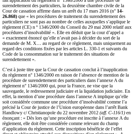
fait application du règlement n° 1346/2000 à une procédure de
surendettement des particuliers,
la deuxième chambre civile de la
Cour de cassation affirme dans un arrêt du 17 mars 2016 (n°
14-
26.868)
que « les procédures de traitement du surendettement des
particuliers ne sont pas au nombre de celles auxquelles s’applique le
règlement (CE) n º 1346/2000 du Conseil du 29 mai 2000 relatif aux
procédures d’insolvabilité ». Elle en déduit que la cour d’appel a
« exactement énoncé qu’elle n’avait pas à décider du sort de la
demande de M. X… au regard de ce règlement, mais uniquement au
regard des conditions fixées par les articles L. 330-1 et suivants du
Code de la consommation sur le traitement des situations de
surendettement ».
C’est à juste titre que la Cour de cassation conclut à l’inapplication
du règlement n° 1346/2000 en raison de l’absence de mention de la
procédure de surendettement des particuliers dans l’annexe A du
règlement n° 1346/2000 qui, pour la France, ne vise que la
sauvegarde, le redressement judiciaire et la liquidation judiciaire. En
effet, la mention d’une procédure dans l’annexe A implique qu’elle
soit considérée commune une procédure d’insolvabilité comme l’a
précisé la Cour de justice de l’Union européenne dans l’arrêt Bank
Handlowy c/ Christianopole du 22 novembre 2012
(aff. C
-116/1)
en
énonçant : « Dès lors qu’une procédure est inscrite à l’annexe A du
règlement, elle doit être considérée comme relevant du champ
d’application du règlement. Cette inscription bénéficie de l’effet