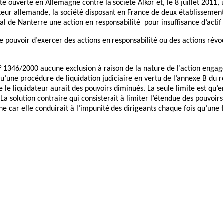
été ouverte en Allemagne contre la société Alkor et, le 8 juillet 2011,
ur allemande, la société disposant en France de deux établissements
nal de Nanterre une action en responsabilité pour insuffisance d’actif 
e pouvoir d’exercer des actions en responsabilité ou des actions révo
° 1346/2000 aucune exclusion à raison de la nature de l’action engag
qu’une procédure de liquidation judiciaire en vertu de l’annexe B du 
 le liquidateur aurait des pouvoirs diminués. La seule limite est qu’en
 La solution contraire qui consisterait à limiter l’étendue des pouvo
e car elle conduirait à l’impunité des dirigeants chaque fois qu’une te